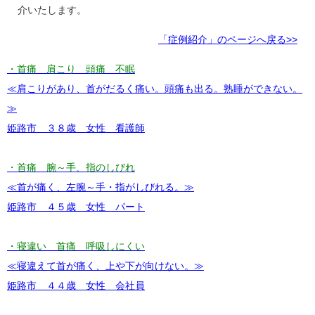
介いたします。
「症例紹介」のページへ戻る>>
・首痛 肩こり 頭痛 不眠
≪肩こりがあり、首がだるく痛い。頭痛も出る。熟睡ができない。
≫
姫路市 ３８歳 女性 看護師
・首痛 腕～手、指のしびれ
≪首が痛く、左腕～手・指がしびれる。≫
姫路市 ４５歳 女性 パート
・寝違い 首痛 呼吸しにくい
≪寝違えて首が痛く、上や下が向けない。≫
姫路市 ４４歳 女性 会社員