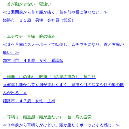
・首が動かせない 寝違い
≪２週間前から首と腰が痛く、首を前や横に倒せない。≫
姫路市 ３５歳 男性 会社員（営業）
・ムチウチ 首痛 腕の痛み
≪３ケ月前にスノーボードで転倒し、ムチウチになり、首と右腕が
痛い。≫
加古川市 ４６歳 女性 看護師
・頭痛 目の疲れ 眼痛（目の奥の痛み） 肩こり
≪何年も前から首や肩が疲れやすく、頭痛や目の疲労や目の奥の痛
みが出る。≫
姫路市 ４７歳 女性 主婦
・耳鳴り 頭重感（頭が重たい） 首・肩の疲労
≪３年前から耳鳴りがひどい。頭が重たくボーッとする感じ。≫