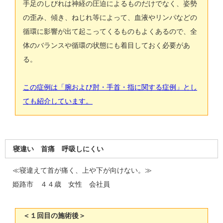
手足のしびれは神経の圧迫によるものだけでなく、姿勢
の歪み、傾き、ねじれ等によって、血液やリンパなどの
循環に影響が出て起こってくるものもよくあるので、全
体のバランスや循環の状態にも着目しておく必要があ
る。
この症例は「腕および肘・手首・指に関する症例」とし
ても紹介しています。
寝違い 首痛 呼吸しにくい
≪寝違えて首が痛く、上や下が向けない。≫
姫路市 ４４歳 女性 会社員
＜１回目の施術後＞