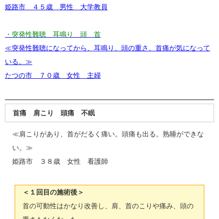
姫路市 ４５歳 男性 大学教員
・突発性難聴 耳鳴り 頭 首
≪突発性難聴になってから、耳鳴り、頭の重さ、首痛が気になって
いる。≫
たつの市 ７０歳 女性 主婦
首痛 肩こり 頭痛 不眠
≪肩こりがあり、首がだるく痛い。頭痛も出る。熟睡ができな
い。≫
姫路市 ３８歳 女性 看護師
＜１回目の施術後＞
首の可動性はかなり改善し、肩、首のこりや痛み、頭の