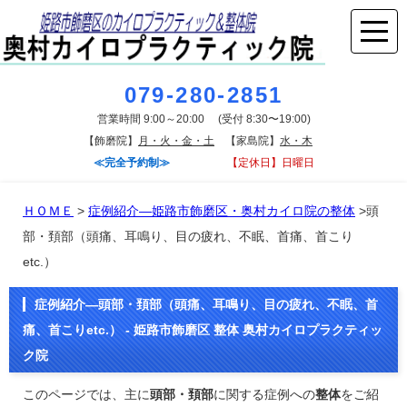
079-280-2851
営業時間 9:00～20:00 (受付 8:30〜19:00)
【飾磨院】
月・火・金・土
【家島院】
水・木
≪完全予約制≫
【定休日】日曜日
ＨＯＭＥ
>
症例紹介―姫路市飾磨区・奥村カイロ院の整体
>頭
部・頚部（頭痛、耳鳴り、目の疲れ、不眠、首痛、首こり
etc.）
症例紹介―頭部・頚部（頭痛、耳鳴り、目の疲れ、不眠、首
痛、首こりetc.） - 姫路市飾磨区 整体 奥村カイロプラクティッ
ク院
このページでは、主に
頭部・頚部
に関する症例への
整体
をご紹