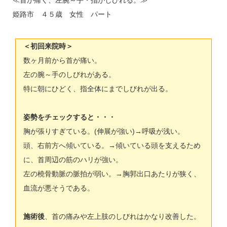
≪首が痛く、左腕～手・指がしびれる。≫
姫路市 ４５歳 女性 パート
＜初回来院時＞
数ヶ月前から首が痛い。
左の腕～手のしびれがある。
特に朝にひどく、指全体にまでしびれが出る。
姿勢をチェックすると・・・
胸が張りすぎている。(伸展が強い)→呼吸が浅い。
頭、右前方へ傾いている。→傾いている頭を支えるため
に、首周辺の筋のハリが強い。
左の橈骨動脈の脈拍が弱い。→胸郭出口あたりが狭く、
血流が悪そうである。
施術後
、首の痛みや左上肢のしびれはかなり改善した。